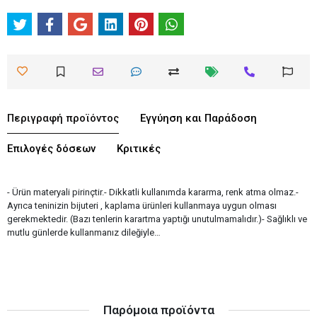
Περιγραφή προϊόντος
Εγγύηση και Παράδοση
Επιλογές δόσεων
Κριτικές
- Ürün materyali pirinçtir.- Dikkatli kullanımda kararma, renk atma olmaz.-
Ayrıca teninizin bijuteri , kaplama ürünleri kullanmaya uygun olması
gerekmektedir. (Bazı tenlerin karartma yaptığı unutulmamalıdır.)- Sağlıklı ve
mutlu günlerde kullanmanız dileğiyle…
Παρόμοια προϊόντα