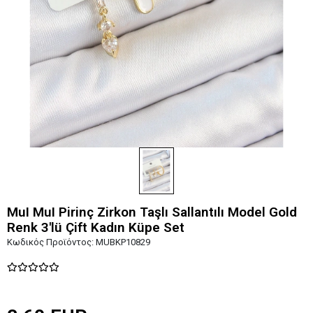
MuI MuI Pirinç Zirkon Taşlı Sallantılı Model Gold
Renk 3'lü Çift Kadın Küpe Set
Κωδικός Προϊόντος:
MUBKP10829