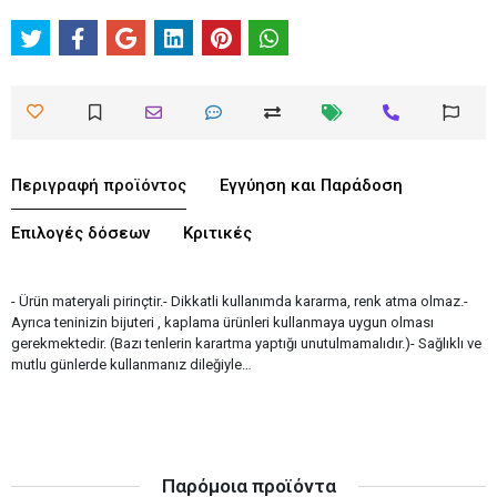
Περιγραφή προϊόντος
Εγγύηση και Παράδοση
Επιλογές δόσεων
Κριτικές
- Ürün materyali pirinçtir.- Dikkatli kullanımda kararma, renk atma olmaz.-
Ayrıca teninizin bijuteri , kaplama ürünleri kullanmaya uygun olması
gerekmektedir. (Bazı tenlerin karartma yaptığı unutulmamalıdır.)- Sağlıklı ve
mutlu günlerde kullanmanız dileğiyle…
Παρόμοια προϊόντα