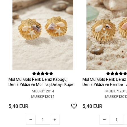
MuI MuI Gold Renk Deniz Kabuğu
MuI MuI Gold Renk Deni
Deniz Yıldızı ve Mor Taş Detaylı Küpe
Deniz Yıldızı ve Pembe T
Küpe
MUBKP12014
MUBKP1201
MUIBKP12014
MUIBKP1201
5,40 EUR
5,40 EUR