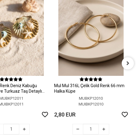
M
H
 Renk Deniz Kabuğu
MuI MuI 316L Çelik Gold Renk 66 mm
2
 ve Turkuaz Taş Detaylı
Halka Küpe
MUBKP12011
MUBKP12010
MUIBKP12011
MUIBKP12010
2,80 EUR