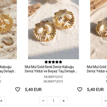
z Kabuğu
MuI MuI Gold Renk Deniz Kabuğu
MuI MuI Gold
aş Detaylı
Deniz Yıldızı ve Beyaz Taş Detaylı
Deniz Yıldızı
Küpe
Küpe
3
MUBKP12012
3
MUIBKP12012
5,40 EUR
5,40 EUR