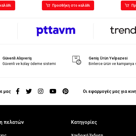
καλάθι
Προσθήκη στο καλάθι
Πρ
Güvenli Alışveriş
Geniş Ürün Yelpazesi
Güvenli ve kolay ödeme sistemi
Binlerce ürün ve kampanya
ε μας
Οι εφαρμογές μας για κιν
η πελατών
Κατηγορίες
σεις
Χονδρική Ένδυση