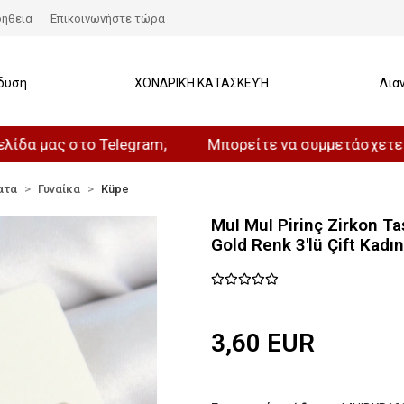
ήθεια
Επικοινωνήστε τώρα
δυση
ΧΟΝΔΡΙΚΉ ΚΑΤΑΣΚΕΥΉ
Λια
ς στο Telegram;
Μπορείτε να συμμετάσχετε στο καν
ατα
Γυναίκα
Küpe
MuI MuI Pirinç Zirkon Ta
Gold Renk 3'lü Çift Kadı
3,60 EUR