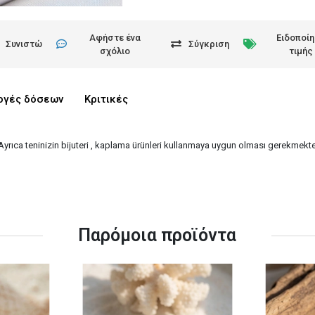
Αφήστε ένα
Ειδοποί
Συνιστώ
Σύγκριση
σχόλιο
τιμής
ογές δόσεων
Κριτικές
 Ayrıca teninizin bijuteri , kaplama ürünleri kullanmaya uygun olması gerekmekted
Παρόμοια προϊόντα