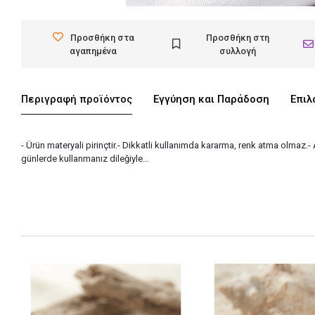
Προσθήκη στα
Προσθήκη στη
αγαπημένα
συλλογή
Περιγραφή προϊόντος
Εγγύηση και Παράδοση
Επιλ
- Ürün materyali pirinçtir.- Dikkatli kullanımda kararma, renk atma olmaz.-
günlerde kullanmanız dileğiyle…