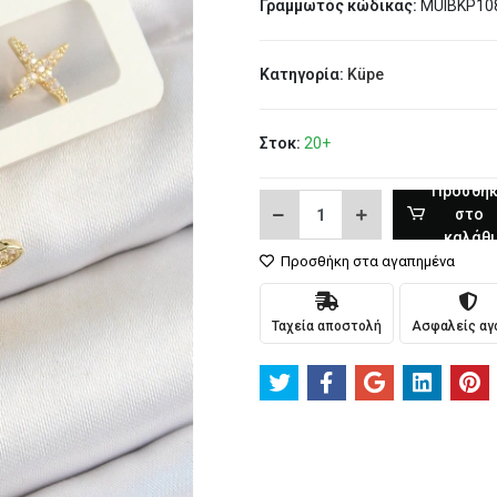
Γραμμωτός κώδικας:
MUIBKP10
Κατηγορία:
Küpe
Στοκ:
20+
Προσθή
στο
καλάθι
Προσθήκη στα αγαπημένα
Ταχεία αποστολή
Ασφαλείς αγ