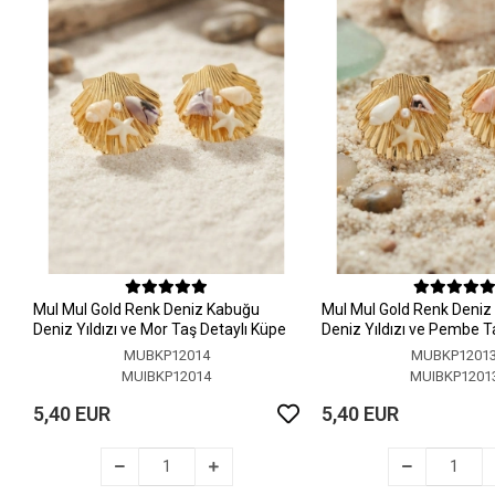
MuI MuI Gold Renk Deniz Kabuğu
MuI MuI Gold Renk Deni
Deniz Yıldızı ve Mor Taş Detaylı Küpe
Deniz Yıldızı ve Pembe T
Küpe
MUBKP12014
MUBKP1201
MUIBKP12014
MUIBKP1201
5,40 EUR
5,40 EUR