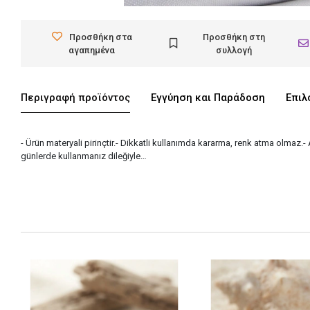
Προσθήκη στα
Προσθήκη στη
αγαπημένα
συλλογή
Περιγραφή προϊόντος
Εγγύηση και Παράδοση
Επιλ
- Ürün materyali pirinçtir.- Dikkatli kullanımda kararma, renk atma olmaz.-
günlerde kullanmanız dileğiyle…