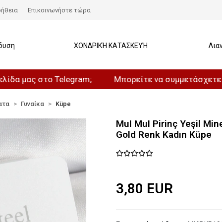
ήθεια
Επικοινωνήστε τώρα
δυση
ΧΟΝΔΡΙΚΉ ΚΑΤΑΣΚΕΥΉ
Λια
ας στο Telegram;
Μπορείτε να συμμετάσχετε στο καν
ατα
Γυναίκα
Küpe
MuI MuI Pirinç Yeşil Min
Gold Renk Kadın Küpe
3,80 EUR