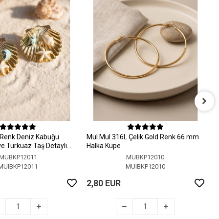
M
H
 Renk Deniz Kabuğu
MuI MuI 316L Çelik Gold Renk 66 mm
2
 ve Turkuaz Taş Detaylı
Halka Küpe
MUBKP12011
MUBKP12010
MUIBKP12011
MUIBKP12010
2,80 EUR