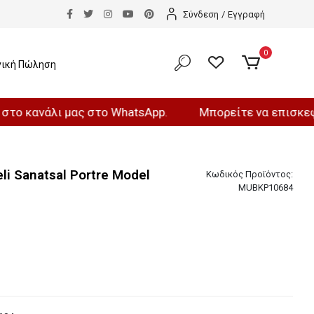
Σύνδεση
/
Εγγραφή
0
νική Πώληση
άλι μας στο WhatsApp.
Μπορείτε να επισκεφθείτε τ
eli Sanatsal Portre Model
Κωδικός Προϊόντος:
MUBKP10684