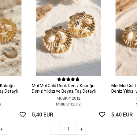
z Kabuğu
MuI MuI Gold Renk Deniz Kabuğu
MuI MuI Gold
aş Detaylı
Deniz Yıldızı ve Beyaz Taş Detaylı
Deniz Yıldızı
Küpe
Küpe
3
MUBKP12012
3
MUIBKP12012
5,40 EUR
5,40 EUR