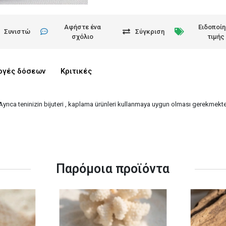
Αφήστε ένα
Ειδοποί
Συνιστώ
Σύγκριση
σχόλιο
τιμής
ογές δόσεων
Κριτικές
 Ayrıca teninizin bijuteri , kaplama ürünleri kullanmaya uygun olması gerekmekted
Παρόμοια προϊόντα