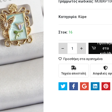
Γραμμωτός κώδικας:
MUIBKP10
Κατηγορία:
Küpe
Στοκ:
16
Προσθή
στο
καλάθι
Προσθήκη στα αγαπημένα
Ταχεία αποστολή
Ασφαλείς αγ