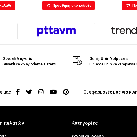
καλάθι
Προσθήκη στο καλάθι
Πρ
Güvenli Alışveriş
Geniş Ürün Yelpazesi
Güvenli ve kolay ödeme sistemi
Binlerce ürün ve kampanya
ε μας
Οι εφαρμογές μας για κιν
η πελατών
Κατηγορίες
σεις
Χονδρική Ένδυση