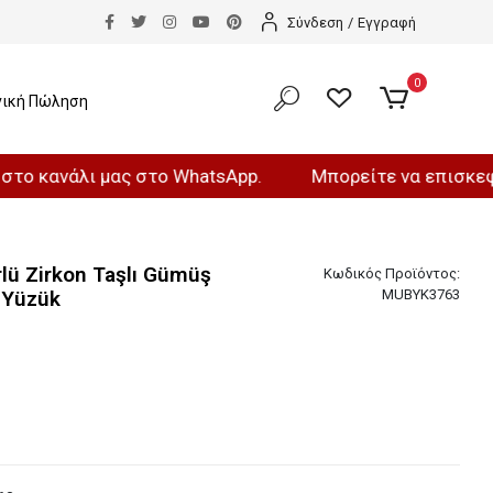
Σύνδεση
/
Εγγραφή
0
νική Πώληση
άλι μας στο WhatsApp.
Μπορείτε να επισκεφθείτε το
rlü Zirkon Taşlı Gümüş
Κωδικός Προϊόντος:
n Yüzük
MUBYK3763