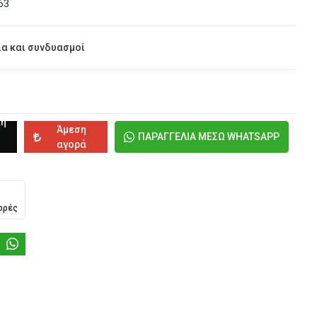
63
α και συνδυασμοί
κη
Άμεση
ΠΑΡΑΓΓΕΛΙΑ ΜΕΣΩ WHATSAPP
αγορά
ορές