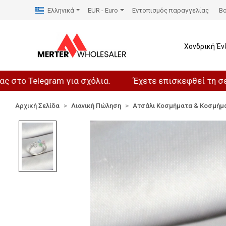
Ελληνικά
EUR - Euro
Εντοπισμός παραγγελίας
Βο
Χονδρική Έν
elegram για σχόλια.
Έχετε επισκεφθεί τη σελίδα μα
Αρχική Σελίδα
Λιανική Πώληση
Ατσάλι Κοσμήματα & Κοσμήμ