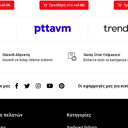
καλάθι
Προσθήκη στο καλάθι
Πρ
Güvenli Alışveriş
Geniş Ürün Yelpazesi
Güvenli ve kolay ödeme sistemi
Binlerce ürün ve kampanya
ε μας
Οι εφαρμογές μας για κιν
η πελατών
Κατηγορίες
σεις
Χονδρική Ένδυση