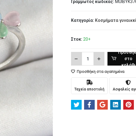
Γραμμωτός κώδικας:
MUIBYK37
Κατηγορία:
Κοσμήματα γυναικεί
Στοκ:
20+
Προσθή
στο
καλάθι
Προσθήκη στα αγαπημένα
Ταχεία αποστολή
Ασφαλείς αγ