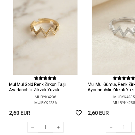
MuI MuI Gold Renk Zirkon Taşlı
MuI MuI Gümüş Renk Zirk
Ayarlanabilir Zikzak Yüzük
Ayarlanabilir Zikzak Yüz
MUBYK4236
MUBYK4235
MUIBYK4236
MUIBYK423
2,60 EUR
2,60 EUR