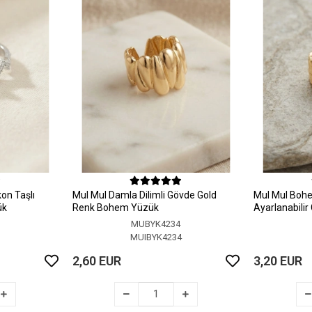
on Taşlı
MuI MuI Damla Dilimli Gövde Gold
MuI MuI Bohem
ük
Renk Bohem Yüzük
Ayarlanabili
MUBYK4234
5
MUIBYK4234
2,60 EUR
3,20 EUR