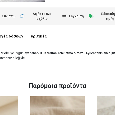
Αφήστε ένα
Ειδοποί
Συνιστώ
Σύγκριση
σχόλιο
τιμής
ογές δόσεων
Κριτικές
 her ölçüye uygun ayarlanabilir.- Kararma, renk atma olmaz.- Ayrıca teninizin bi
lanmanız dileğiyle…
Παρόμοια προϊόντα