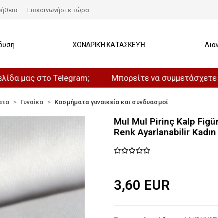
ήθεια
Επικοινωνήστε τώρα
δυση
ΧΟΝΔΡΙΚΉ ΚΑΤΑΣΚΕΥΉ
Λια
ς στο Telegram;
Μπορείτε να συμμετάσχετε στο καν
ατα
Γυναίκα
Κοσμήματα γυναικεία και συνδυασμοί
MuI MuI Pirinç Kalp Figü
Renk Ayarlanabilir Kadı
3,60 EUR