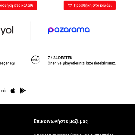
οσθήκη στο καλάθι
Προσθήκη στο καλάθι
7 / 24 DESTEK
 seçeneği
Öneri ve şikayetlerinizi bize iletebilirsiniz.
ητά
Επικοινωνήστε μαζί μας