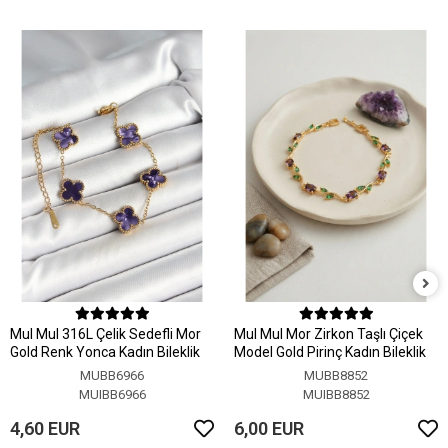
MuI MuI 316L Çelik Sedefli Mor
MuI MuI Mor Zirkon Taşlı Çiçek
Gold Renk Yonca Kadın Bileklik
Model Gold Pirinç Kadın Bileklik
MUBB6966
MUBB8852
MUIBB6966
MUIBB8852
4,60 EUR
6,00 EUR