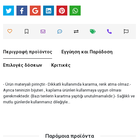
Περιγραφή προϊόντος
Εγγύηση και Παράδοση
Επιλογές δόσεων
Κριτικές
- Ürün materyali pirinçtir.- Dikkatli kullanımda kararma, renk atma olmaz.-
Ayrıca teninizin bijuteri , kaplama ürünleri kullanmaya uygun olması
gerekmektedir. (Bazı tenlerin karartma yaptığı unutulmamalıdır.)- Sağlıklı ve
mutlu günlerde kullanmanız dileğiyle…
Παρόμοια προϊόντα