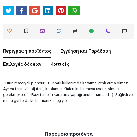
Περιγραφή προϊόντος
Εγγύηση και Παράδοση
Επιλογές δόσεων
Κριτικές
- Ürün materyali pirinçtir. - Dikkatli kullanımda kararma, renk atma olmaz. -
Ayrıca teninizin bijuteri , kaplama ürünleri kullanmaya uygun olması
gerekmektedir. (Bazı tenlerin karartma yaptığı unutulmamalıdır.)- Sağlıklı ve
mutlu günlerde kullanmanız dileğiyle…
Παρόμοια προϊόντα