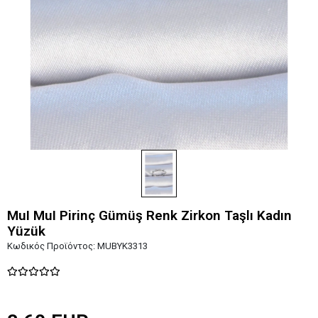
MuI MuI Pirinç Gümüş Renk Zirkon Taşlı Kadın
Yüzük
Κωδικός Προϊόντος:
MUBYK3313