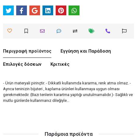
Περιγραφή προϊόντος
Εγγύηση και Παράδοση
Επιλογές δόσεων
Κριτικές
- Ürün materyali pirinçtir. - Dikkatli kullanımda kararma, renk atma olmaz. -
Ayrıca teninizin bijuteri , kaplama ürünleri kullanmaya uygun olması
gerekmektedir. (Bazı tenlerin karartma yaptığı unutulmamalıdır.)- Sağlıklı ve
mutlu günlerde kullanmanız dileğiyle…
Παρόμοια προϊόντα