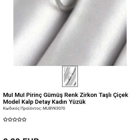
MuI MuI Pirinç Gümüş Renk Zirkon Taşlı Çiçek
Model Kalp Detay Kadın Yüzük
Κωδικός Προϊόντος:
MUBYK3070