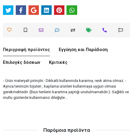
Περιγραφή προϊόντος
Εγγύηση και Παράδοση
Επιλογές δόσεων
Κριτικές
- Ürün materyali pirinçtir.- Dikkatli kullanımda kararma, renk atma olmaz. -
Ayrıca teninizin bijuteri , kaplama ürünleri kullanmaya uygun olması
gerekmektedir. (Bazı tenlerin karartma yaptığı unutulmamalıdır.)- Sağlıklı ve
mutlu günlerde kullanmanız dileğiyle…
Παρόμοια προϊόντα