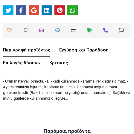
Περιγραφή προϊόντος
Εγγύηση και Παράδοση
Επιλογές δόσεων
Κριτικές
- Ürün materyali pirinçtir. - Dikkatli kullanımda kararma, renk atma olmaz. -
Ayrıca teninizin bijuteri , kaplama ürünleri kullanmaya uygun olması
gerekmektedir. (Bazı tenlerin karartma yaptığı unutulmamalıdır.)- Sağlıklı ve
mutlu günlerde kullanmanız dileğiyle…
Παρόμοια προϊόντα