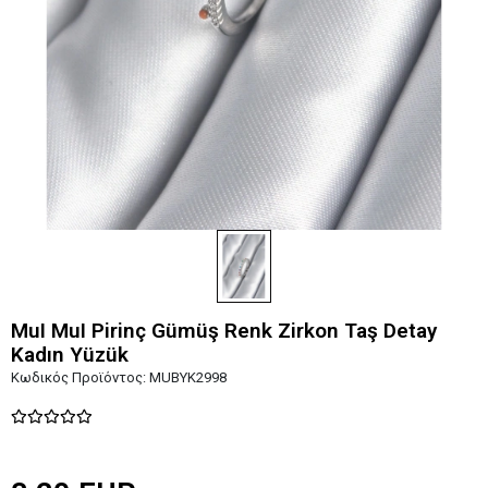
MuI MuI Pirinç Gümüş Renk Zirkon Taş Detay
Kadın Yüzük
Κωδικός Προϊόντος:
MUBYK2998