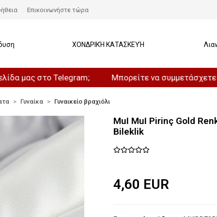
ήθεια
Επικοινωνήστε τώρα
δυση
ΧΟΝΔΡΙΚΉ ΚΑΤΑΣΚΕΥΉ
Λια
ς στο Telegram;
Μπορείτε να συμμετάσχετε στο καν
ατα
Γυναίκα
Γυναικείο βραχιόλι
MuI MuI Pirinç Gold Renk
Bileklik
4,60 EUR