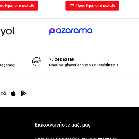
οσθήκη στο καλάθι
Προσθήκη στο καλάθι
7 / 24 DESTEK
 seçeneği
Öneri ve şikayetlerinizi bize iletebilirsiniz.
ητά
Επικοινωνήστε μαζί μας