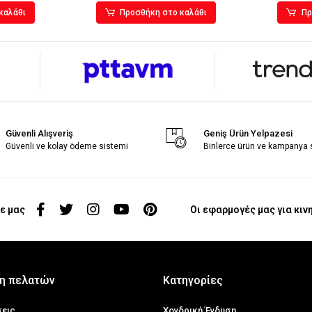
καλάθι
Προσθήκη στο καλάθι
Πρ
Güvenli Alışveriş
Geniş Ürün Yelpazesi
Güvenli ve kolay ödeme sistemi
Binlerce ürün ve kampanya
ε μας
Οι εφαρμογές μας για κιν
η πελατών
Κατηγορίες
σεις
Χονδρική Ένδυση