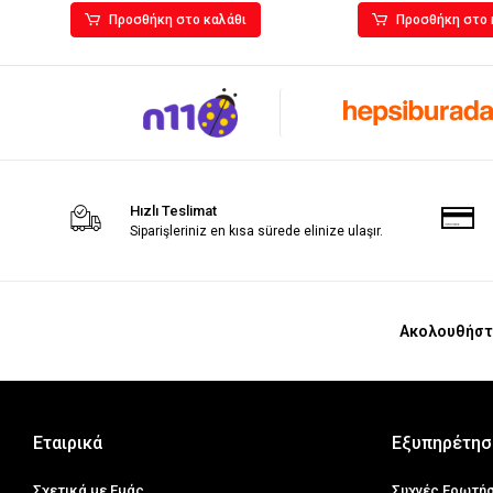
Προσθήκη στο καλάθι
Προσθήκη στο 
Hızlı Teslimat
Siparişleriniz en kısa sürede elinize ulaşır.
Ακολουθήστ
Εταιρικά
Εξυπηρέτησ
Σχετικά με Εμάς
Συχνές Ερωτή