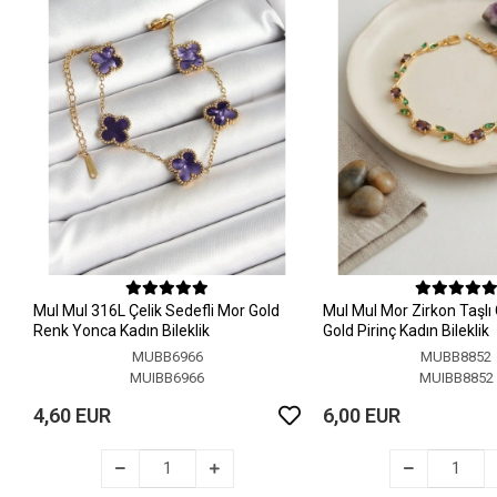
MuI MuI 316L Çelik Sedefli Mor Gold
MuI MuI Mor Zirkon Taşlı
Renk Yonca Kadın Bileklik
Gold Pirinç Kadın Bileklik
MUBB6966
MUBB8852
MUIBB6966
MUIBB8852
4,60 EUR
6,00 EUR