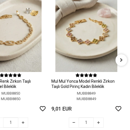
M
M
Renk Zirkon Taşlı
MuI MuI Yonca Model Renkli Zirkon
9
 Bileklik
Taşlı Gold Pirinç Kadın Bileklik
MUBB8850
MUBB8849
MUIBB8850
MUIBB8849
9,01 EUR