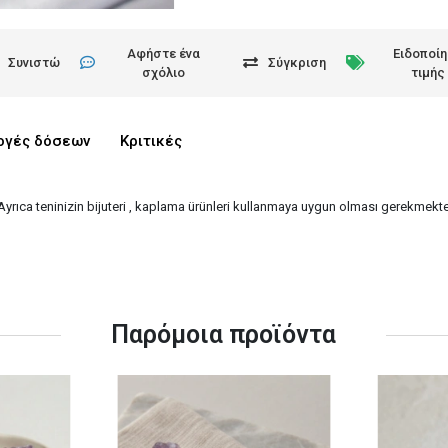
Αφήστε ένα
Ειδοποί
Συνιστώ
Σύγκριση
σχόλιο
τιμής
ογές δόσεων
Κριτικές
 Ayrıca teninizin bijuteri , kaplama ürünleri kullanmaya uygun olması gerekmekted
Παρόμοια προϊόντα