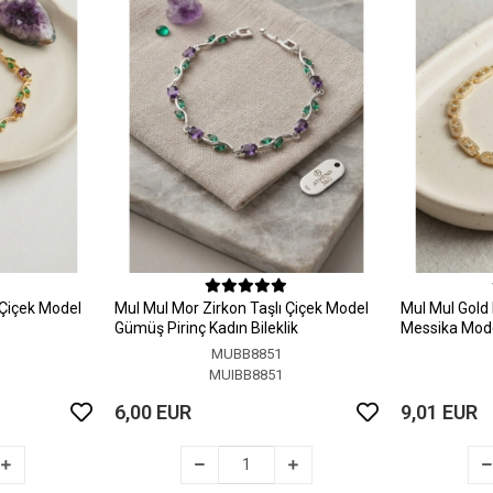
 Çiçek Model
MuI MuI Mor Zirkon Taşlı Çiçek Model
MuI MuI Gold 
Gümüş Pirinç Kadın Bileklik
Messika Model
MUBB8851
MUIBB8851
6,00 EUR
9,01 EUR