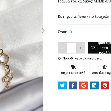
Γραμμωτός κώδικας:
MUIBB705
Κατηγορία:
Γυναικείο βραχιόλι
Στοκ:
10
Προσθή
στο
καλάθι
Προσθήκη στα αγαπημένα
Ταχεία αποστολή
Ασφαλείς αγ