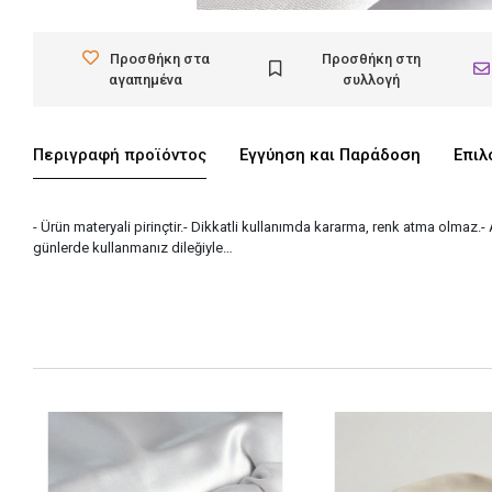
Προσθήκη στα
Προσθήκη στη
αγαπημένα
συλλογή
Περιγραφή προϊόντος
Εγγύηση και Παράδοση
Επιλ
- Ürün materyali pirinçtir.- Dikkatli kullanımda kararma, renk atma olmaz.-
günlerde kullanmanız dileğiyle…