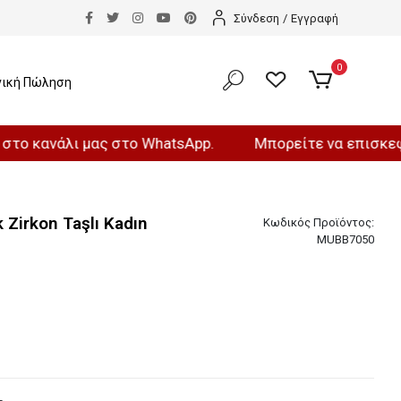
Σύνδεση
/
Εγγραφή
0
νική Πώληση
άλι μας στο WhatsApp.
Μπορείτε να επισκεφθείτε τ
 Zirkon Taşlı Kadın
Κωδικός Προϊόντος:
MUBB7050