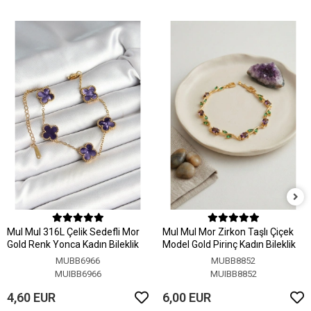
MuI MuI 316L Çelik Sedefli Mor
MuI MuI Mor Zirkon Taşlı Çiçek
Gold Renk Yonca Kadın Bileklik
Model Gold Pirinç Kadın Bileklik
MUBB6966
MUBB8852
MUIBB6966
MUIBB8852
4,60 EUR
6,00 EUR