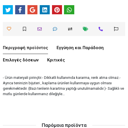
Περιγραφή προϊόντος
Εγγύηση και Παράδοση
Επιλογές δόσεων
Κριτικές
- Ürün materyali pirinçtir.- Dikkatli kullanımda kararma, renk atma olmaz.-
Ayrıca teninizin bijuteri , kaplama ürünleri kullanmaya uygun olması
gerekmektedir. (Bazı tenlerin karartma yaptığı unutulmamalıdır.)- Sağlıklı ve
mutlu günlerde kullanmanız dileğiyle…
Παρόμοια προϊόντα