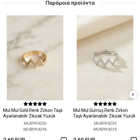
Παρόμοια προϊόντα
MuI MuI Gold Renk Zirkon Taşlı
MuI MuI Gümüş Renk Zirkon
Ayarlanabilir Zikzak Yüzük
Taşlı Ayarlanabilir Zikzak Yüzük
MUBYK4236
MUBYK4235
MUIBYK4236
MUIBYK4235
2,60 EUR
2,60 EUR