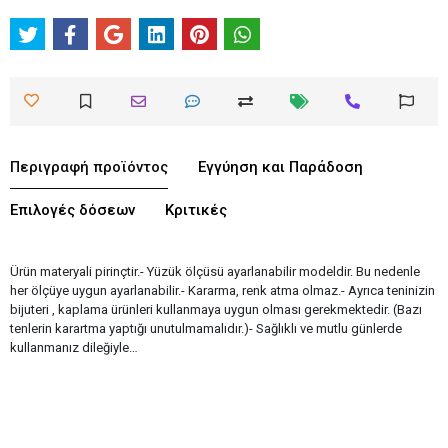
Περιγραφή προϊόντος
Εγγύηση και Παράδοση
Επιλογές δόσεων
Κριτικές
Ürün materyali pirinçtir.- Yüzük ölçüsü ayarlanabilir modeldir. Bu nedenle
her ölçüye uygun ayarlanabilir.- Kararma, renk atma olmaz.- Ayrıca teninizin
bijuteri , kaplama ürünleri kullanmaya uygun olması gerekmektedir. (Bazı
tenlerin karartma yaptığı unutulmamalıdır.)- Sağlıklı ve mutlu günlerde
kullanmanız dileğiyle…