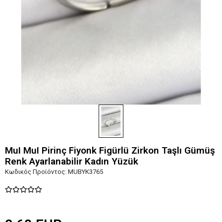
MuI MuI Pirinç Fiyonk Figürlü Zirkon Taşlı Gümüş
Renk Ayarlanabilir Kadın Yüzük
Κωδικός Προϊόντος:
MUBYK3765