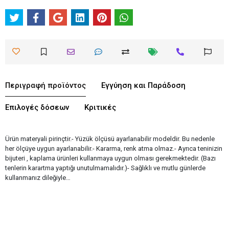
Περιγραφή προϊόντος
Εγγύηση και Παράδοση
Επιλογές δόσεων
Κριτικές
Ürün materyali pirinçtir.- Yüzük ölçüsü ayarlanabilir modeldir. Bu nedenle
her ölçüye uygun ayarlanabilir.- Kararma, renk atma olmaz.- Ayrıca teninizin
bijuteri , kaplama ürünleri kullanmaya uygun olması gerekmektedir. (Bazı
tenlerin karartma yaptığı unutulmamalıdır.)- Sağlıklı ve mutlu günlerde
kullanmanız dileğiyle…