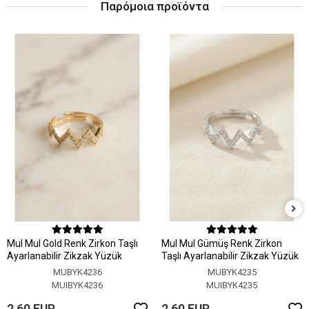
Παρόμοια προϊόντα
MuI MuI Gold Renk Zirkon Taşlı
MuI MuI Gümüş Renk Zirkon
Ayarlanabilir Zikzak Yüzük
Taşlı Ayarlanabilir Zikzak Yüzük
MUBYK4236
MUBYK4235
MUIBYK4236
MUIBYK4235
2,60 EUR
2,60 EUR