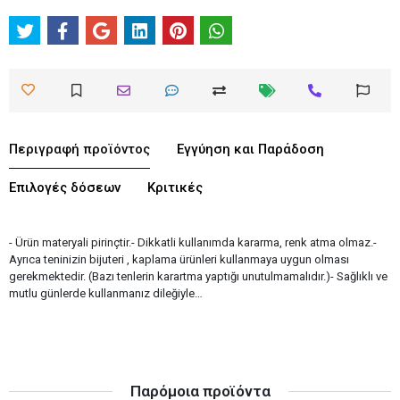
Περιγραφή προϊόντος
Εγγύηση και Παράδοση
Επιλογές δόσεων
Κριτικές
- Ürün materyali pirinçtir.- Dikkatli kullanımda kararma, renk atma olmaz.-
Ayrıca teninizin bijuteri , kaplama ürünleri kullanmaya uygun olması
gerekmektedir. (Bazı tenlerin karartma yaptığı unutulmamalıdır.)- Sağlıklı ve
mutlu günlerde kullanmanız dileğiyle…
Παρόμοια προϊόντα