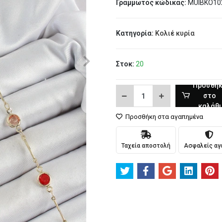
Γραμμωτός κώδικας:
MUIBKO10
Κατηγορία:
Κολιέ κυρία
Στοκ:
20
Προσθή
στο
καλάθι
Προσθήκη στα αγαπημένα
Ταχεία αποστολή
Ασφαλείς αγ