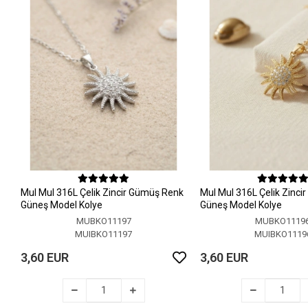
MuI MuI 316L Çelik Zincir Gümüş Renk
MuI MuI 316L Çelik Zinci
Güneş Model Kolye
Güneş Model Kolye
MUBKO11197
MUBKO1119
MUIBKO11197
MUIBKO1119
3,60 EUR
3,60 EUR