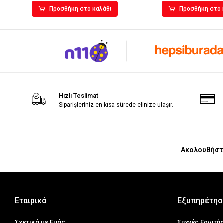
Προσθήκη στο καλάθι
Προσθήκη στο 
Hızlı Teslimat
Siparişleriniz en kısa sürede elinize ulaşır.
Ακολουθήστ
Εταιρικά
Εξυπηρέτησ
Σχετικά με Εμάς
Συχνές Ερωτή