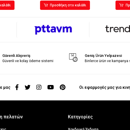
καλάθι
Προσθήκη στο καλάθι
Πρ
Güvenli Alışveriş
Geniş Ürün Yelpazesi
Güvenli ve kolay ödeme sistemi
Binlerce ürün ve kampanya
ε μας
Οι εφαρμογές μας για κιν
η πελατών
Κατηγορίες
σεις
Χονδρική Ένδυση