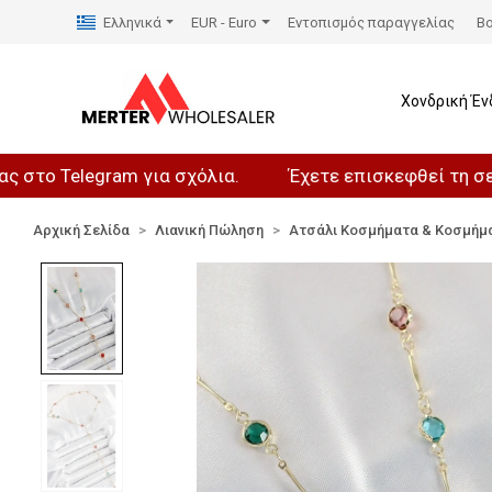
Ελληνικά
EUR - Euro
Εντοπισμός παραγγελίας
Βο
Χονδρική Έν
elegram για σχόλια.
Έχετε επισκεφθεί τη σελίδα μα
Αρχική Σελίδα
Λιανική Πώληση
Ατσάλι Κοσμήματα & Κοσμήμ