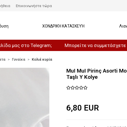
ήθεια
Επικοινωνήστε τώρα
δυση
ΧΟΝΔΡΙΚΉ ΚΑΤΑΣΚΕΥΉ
Λια
ς στο Telegram;
Μπορείτε να συμμετάσχετε στο καν
ατα
Γυναίκα
Κολιέ κυρία
MuI MuI Pirinç Asorti M
Taşlı Y Kolye
6,80 EUR