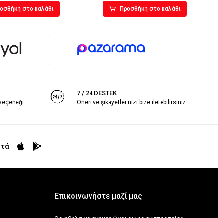
οσθήκη στο καλάθι
Προσθήκη στο καλάθι
7 / 24 DESTEK
 seçeneği
Öneri ve şikayetlerinizi bize iletebilirsiniz.
ητά
Επικοινωνήστε μαζί μας