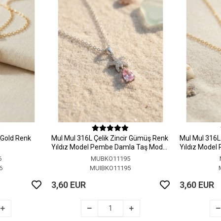
r Gold Renk
MuI MuI 316L Çelik Zincir Gümüş Renk
MuI MuI 316L 
Yıldız Model Pembe Damla Taş Model
Yıldız Model
Kolye
Kolye
6
MUBKO11195
6
MUIBKO11195
3,60 EUR
3,60 EUR