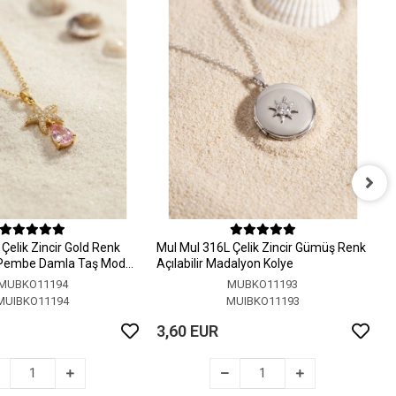
M
A
Çelik Zincir Gold Renk
MuI MuI 316L Çelik Zincir Gümüş Renk
3
 Pembe Damla Taş Model
Açılabilir Madalyon Kolye
MUBKO11194
MUBKO11193
MUIBKO11194
MUIBKO11193
3,60 EUR