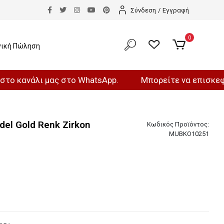
Σύνδεση
/
Εγγραφή
0
νική Πώληση
άλι μας στο WhatsApp.
Μπορείτε να επισκεφθείτε το
odel Gold Renk Zirkon
Κωδικός Προϊόντος:
MUBKO10251