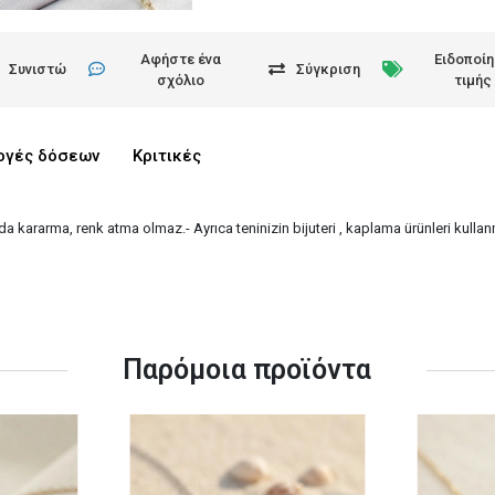
Αφήστε ένα
Ειδοποί
Συνιστώ
Σύγκριση
σχόλιο
τιμής
ογές δόσεων
Κριτικές
nımda kararma, renk atma olmaz.- Ayrıca teninizin bijuteri , kaplama ürünleri kul
Παρόμοια προϊόντα