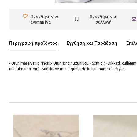
Προσθήκη στα
Προσθήκη στη
αγαπημένα
συλλογή
Περιγραφή προϊόντος
Εγγύηση και Παράδοση
Επιλ
- Ürün materyali pirinçtir.- Ürün zincir uzunluğu 45cm dir.- Dikkatli kulla
unutulmamalıdır.)- Sağlıklı ve mutlu günlerde kullanmanız dileğiyle…