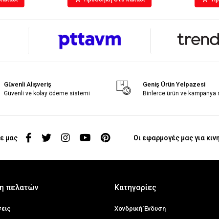
Güvenli Alışveriş
Geniş Ürün Yelpazesi
Güvenli ve kolay ödeme sistemi
Binlerce ürün ve kampanya
ε μας
Οι εφαρμογές μας για κιν
η πελατών
Κατηγορίες
σεις
Χονδρική Ένδυση