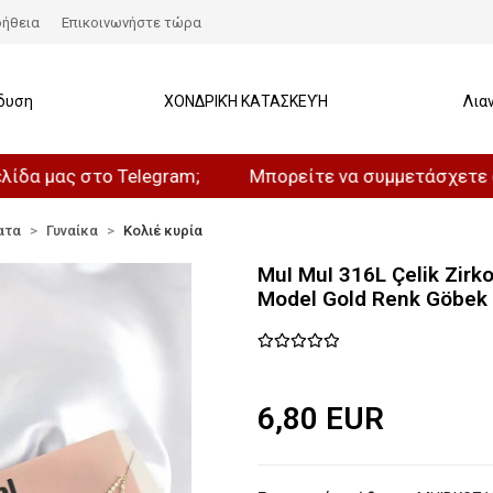
ήθεια
Επικοινωνήστε τώρα
δυση
ΧΟΝΔΡΙΚΉ ΚΑΤΑΣΚΕΥΉ
Λια
ς στο Telegram;
Μπορείτε να συμμετάσχετε στο καν
ατα
Γυναίκα
Κολιέ κυρία
MuI MuI 316L Çelik Zirko
Model Gold Renk Göbek B
6,80 EUR