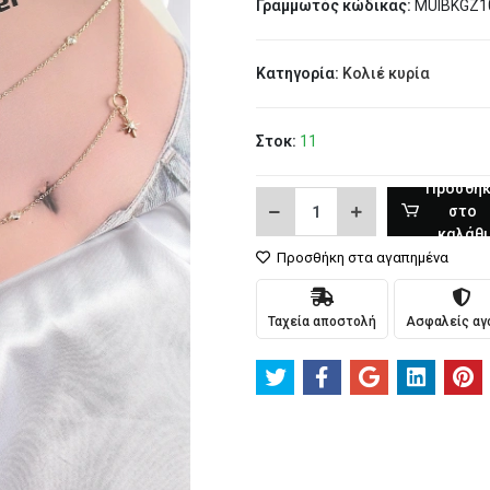
Γραμμωτός κώδικας:
MUIBKGZ1
Κατηγορία:
Κολιέ κυρία
Στοκ:
11
Προσθή
στο
καλάθι
Προσθήκη στα αγαπημένα
Ταχεία αποστολή
Ασφαλείς αγ