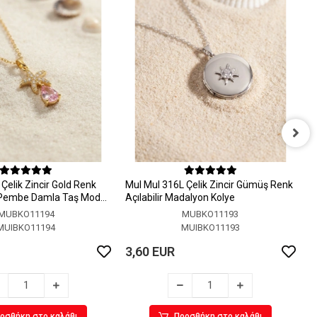
M
A
Çelik Zincir Gold Renk
MuI MuI 316L Çelik Zincir Gümüş Renk
3
 Pembe Damla Taş Model
Açılabilir Madalyon Kolye
MUBKO11194
MUBKO11193
MUIBKO11194
MUIBKO11193
3,60 EUR
οσθήκη στο καλάθι
Προσθήκη στο καλάθι