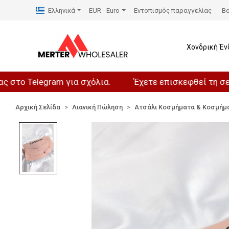
Ελληνικά
EUR - Euro
Εντοπισμός παραγγελίας
Βο
Χονδρική Έν
elegram για σχόλια.
Έχετε επισκεφθεί τη σελίδα μα
Αρχική Σελίδα
Λιανική Πώληση
Ατσάλι Κοσμήματα & Κοσμήμ