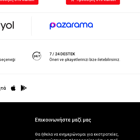
7 / 24 DESTEK
 seçeneği
Öneri ve şikayetlerinizi bize iletebilirsiniz.
ητά
Επικοινωνήστε μαζί μας
Θα ήθελα να ενημερώνομαι για εκστρατείες,