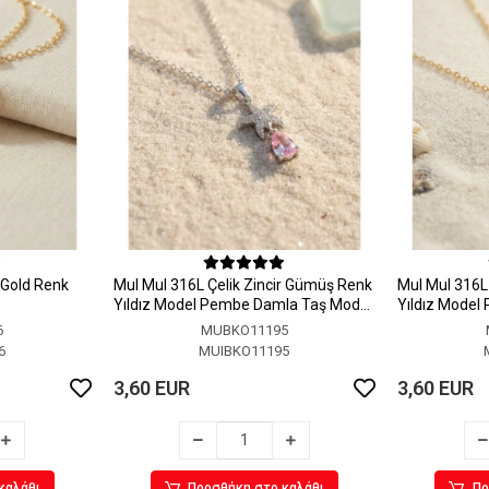
r Gold Renk
MuI MuI 316L Çelik Zincir Gümüş Renk
MuI MuI 316L 
Yıldız Model Pembe Damla Taş Model
Yıldız Model
Kolye
Kolye
6
MUBKO11195
6
MUIBKO11195
3,60 EUR
3,60 EUR
καλάθι
Προσθήκη στο καλάθι
Πρ