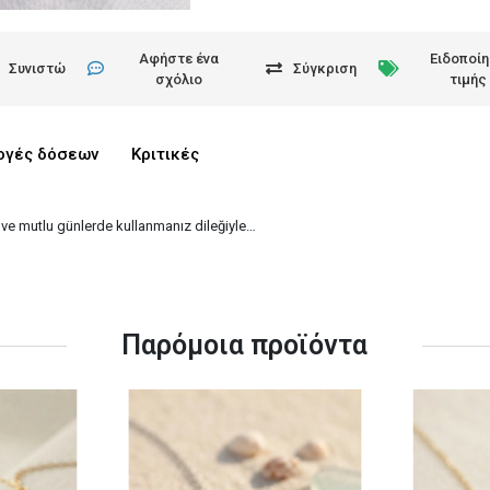
Αφήστε ένα
Ειδοποί
Συνιστώ
Σύγκριση
σχόλιο
τιμής
ογές δόσεων
Κριτικές
klı ve mutlu günlerde kullanmanız dileğiyle…
Παρόμοια προϊόντα