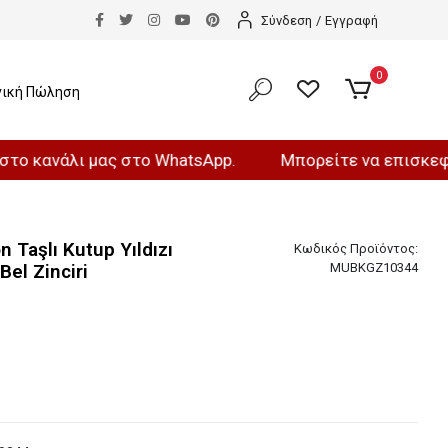
Σύνδεση
/
Εγγραφή
0
νική Πώληση
άλι μας στο WhatsApp.
Μπορείτε να επισκεφθείτε το
n Taşlı Kutup Yıldızı
Κωδικός Προϊόντος:
el Zinciri
MUBKGZ10344