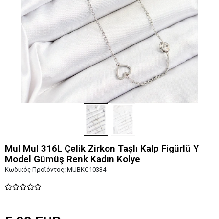
MuI MuI 316L Çelik Zirkon Taşlı Kalp Figürlü Y
Model Gümüş Renk Kadın Kolye
Κωδικός Προϊόντος:
MUBKO10334