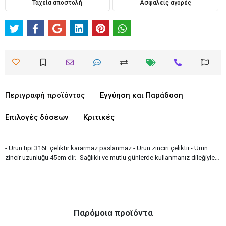
Ταχεία αποστολή
Ασφαλείς αγορές
Περιγραφή προϊόντος
Εγγύηση και Παράδοση
Επιλογές δόσεων
Κριτικές
- Ürün tipi 316L çeliktir kararmaz paslanmaz.- Ürün zinciri çeliktir.- Ürün
zincir uzunluğu 45cm dir.- Sağlıklı ve mutlu günlerde kullanmanız dileğiyle…
Παρόμοια προϊόντα