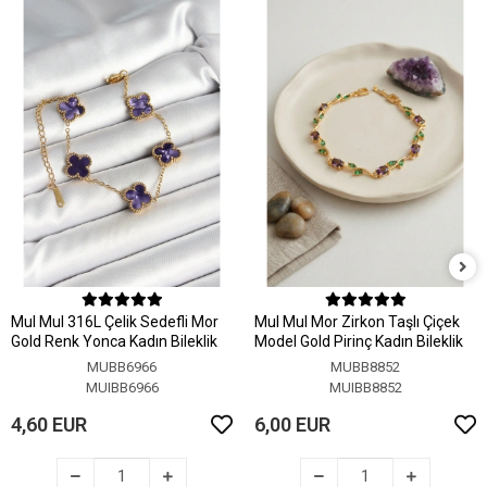
MuI MuI 316L Çelik Sedefli Mor
MuI MuI Mor Zirkon Taşlı Çiçek
Gold Renk Yonca Kadın Bileklik
Model Gold Pirinç Kadın Bileklik
MUBB6966
MUBB8852
MUIBB6966
MUIBB8852
4,60 EUR
6,00 EUR