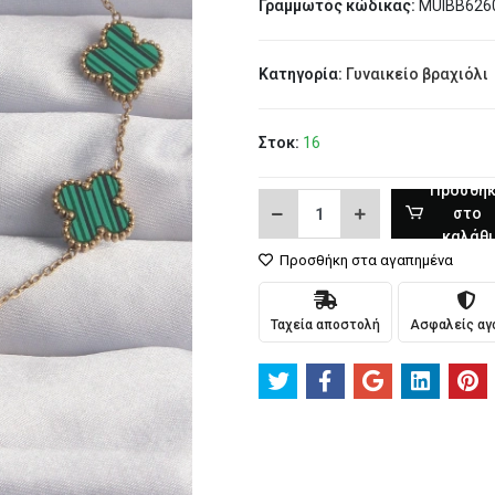
Γραμμωτός κώδικας:
MUIBB626
Κατηγορία:
Γυναικείο βραχιόλι
Στοκ:
16
Προσθή
στο
καλάθι
Προσθήκη στα αγαπημένα
Ταχεία αποστολή
Ασφαλείς αγ