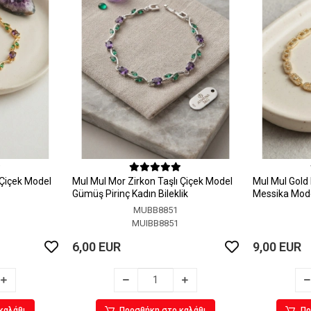
 Çiçek Model
MuI MuI Mor Zirkon Taşlı Çiçek Model
MuI MuI Gold 
Gümüş Pirinç Kadın Bileklik
Messika Model
MUBB8851
MUIBB8851
6,00 EUR
9,00 EUR
καλάθι
Προσθήκη στο καλάθι
Πρ