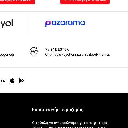
7 / 24 DESTEK
 seçeneği
Öneri ve şikayetlerinizi bize iletebilirsiniz.
ητά
Επικοινωνήστε μαζί μας
Θα ήθελα να ενημερώνομαι για εκστρατείες,