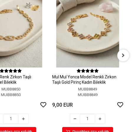
M
M
Renk Zirkon Taşlı
MuI MuI Yonca Model Renkli Zirkon
9
 Bileklik
Taşlı Gold Pirinç Kadın Bileklik
MUBB8850
MUBB8849
MUIBB8850
MUIBB8849
9,00 EUR
οσθήκη στο καλάθι
Προσθήκη στο καλάθι