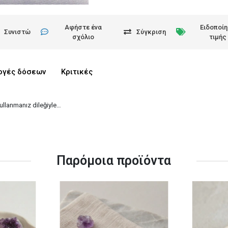
Αφήστε ένα
Ειδοποί
Συνιστώ
Σύγκριση
σχόλιο
τιμής
ογές δόσεων
Κριτικές
kullanmanız dileğiyle…
Παρόμοια προϊόντα