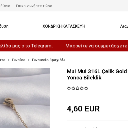
ήθεια
Επικοινωνήστε τώρα
δυση
ΧΟΝΔΡΙΚΉ ΚΑΤΑΣΚΕΥΉ
Λια
ς στο Telegram;
Μπορείτε να συμμετάσχετε στο καν
ατα
Γυναίκα
Γυναικείο βραχιόλι
MuI MuI 316L Çelik Gold 
Yonca Bileklik
4,60 EUR