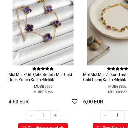
MuI MuI 316L Çelik Sedefli Mor Gold
MuI MuI Mor Zirkon Taşlı
Renk Yonca Kadın Bileklik
Gold Pirinç Kadın Bileklik
MUBB6966
MUBB8852
MUIBB6966
MUIBB8852
4,60 EUR
6,00 EUR
Προσθήκη στο καλάθι
Προσθήκη στο 