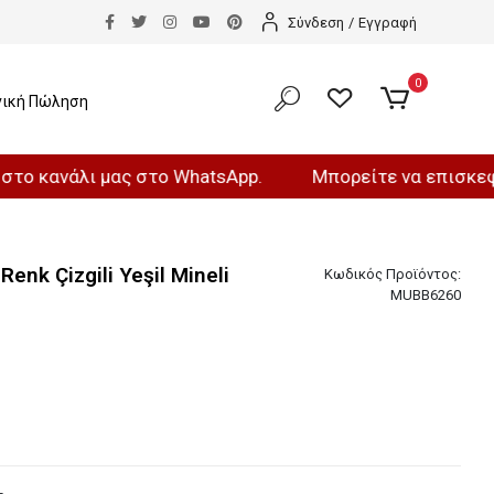
Σύνδεση
/
Εγγραφή
0
νική Πώληση
άλι μας στο WhatsApp.
Μπορείτε να επισκεφθείτε τ
Renk Çizgili Yeşil Mineli
Κωδικός Προϊόντος:
MUBB6260