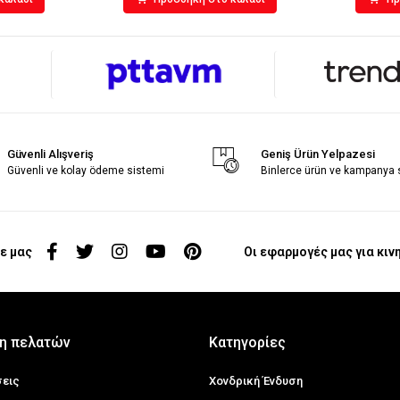
Güvenli Alışveriş
Geniş Ürün Yelpazesi
Güvenli ve kolay ödeme sistemi
Binlerce ürün ve kampanya
ε μας
Οι εφαρμογές μας για κιν
η πελατών
Κατηγορίες
σεις
Χονδρική Ένδυση